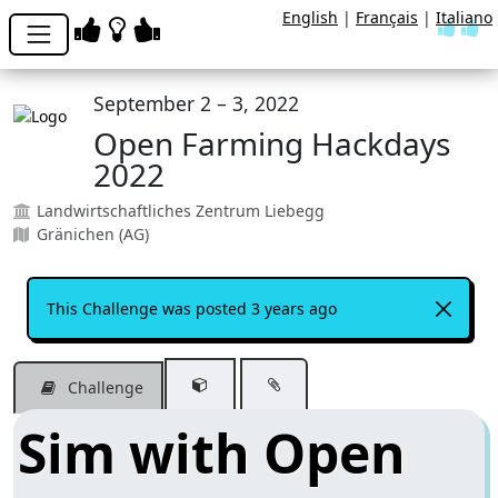
English
|
Français
|
Italiano
September 2 – 3, 2022
Open Farming Hackdays
2022
Landwirtschaftliches Zentrum Liebegg
Gränichen (AG)
This Challenge was posted 3 years ago
Challenge
Sim with Open