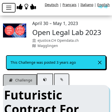
Deutsch
|
Français
|
Italiano
|
English
April 30 – May 1, 2023
Open Legal Lab 2023
eJustice.CH Opendata.ch
Magglingen
This Challenge was posted 3 years ago
Challenge
Futuristic
Contract For