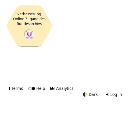
Verbesserung
Online-Zugang des
Bundesarchivs
02
Terms
⬡⬢ Help
Analytics
🌓
Dark
Log in