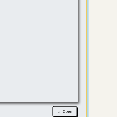
↓ Open