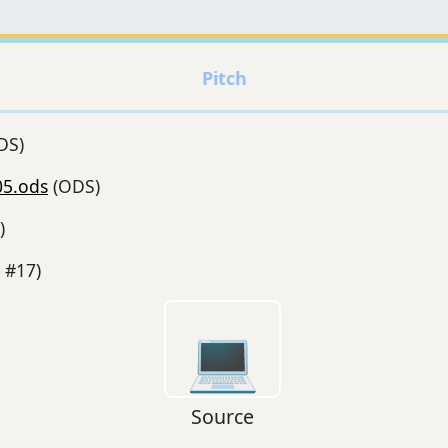
DS)
05.ods
(ODS)
)
 #17)
💻
Source