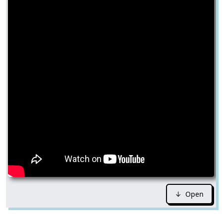
↓ Open