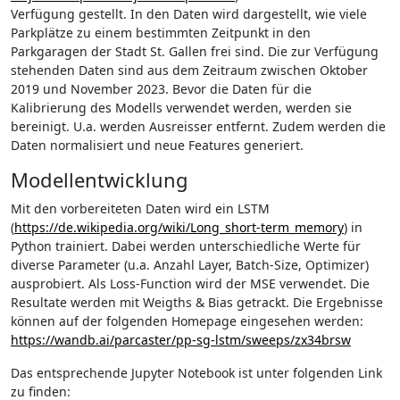
Verfügung gestellt. In den Daten wird dargestellt, wie viele
Parkplätze zu einem bestimmten Zeitpunkt in den
Parkgaragen der Stadt St. Gallen frei sind. Die zur Verfügung
stehenden Daten sind aus dem Zeitraum zwischen Oktober
2019 und November 2023. Bevor die Daten für die
Kalibrierung des Modells verwendet werden, werden sie
bereinigt. U.a. werden Ausreisser entfernt. Zudem werden die
Daten normalisiert und neue Features generiert.
Modellentwicklung
Mit den vorbereiteten Daten wird ein LSTM
(
https://de.wikipedia.org/wiki/Long_short-term_memory
) in
Python trainiert. Dabei werden unterschiedliche Werte für
diverse Parameter (u.a. Anzahl Layer, Batch-Size, Optimizer)
ausprobiert. Als Loss-Function wird der MSE verwendet. Die
Resultate werden mit Weigths & Bias getrackt. Die Ergebnisse
können auf der folgenden Homepage eingesehen werden:
https://wandb.ai/parcaster/pp-sg-lstm/sweeps/zx34brsw
Das entsprechende Jupyter Notebook ist unter folgenden Link
zu finden: