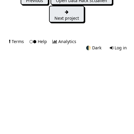
Previous
Open Data Hack St.Gallen
Next project
Terms
⬡⬢ Help
Analytics
🌓
Dark
Log in