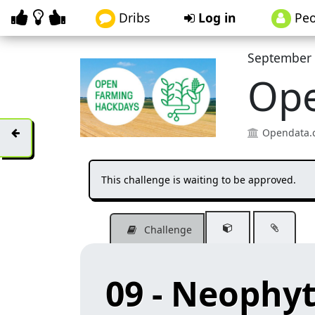
Dribs
Log in
Peo
September 
Ope
Opendata.
This challenge is waiting to be approved.
Challenge
09 - Neophy