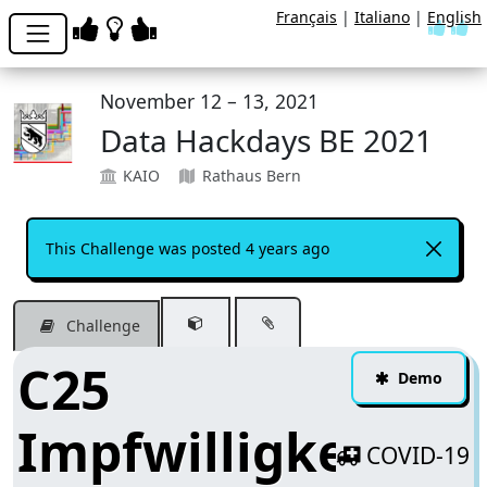
Français
|
Italiano
|
English
November 12 – 13, 2021
Data Hackdays BE 2021
KAIO
Rathaus Bern
This Challenge was posted 4 years ago
Challenge
C25
Demo
Impfwilligkeit
COVID-19