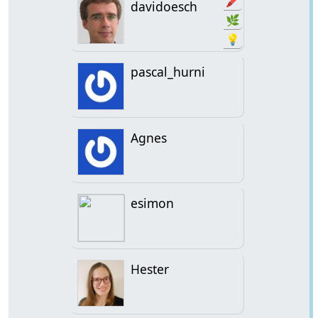
🖍️
davidoesch
🌿
💡
pascal_hurni
Agnes
esimon
Hester