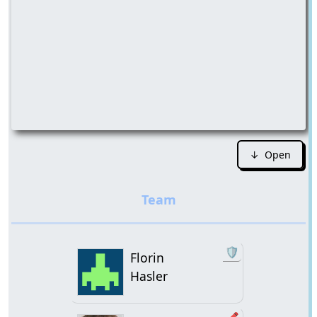
↓ Open
🛡️
Florin
Hasler