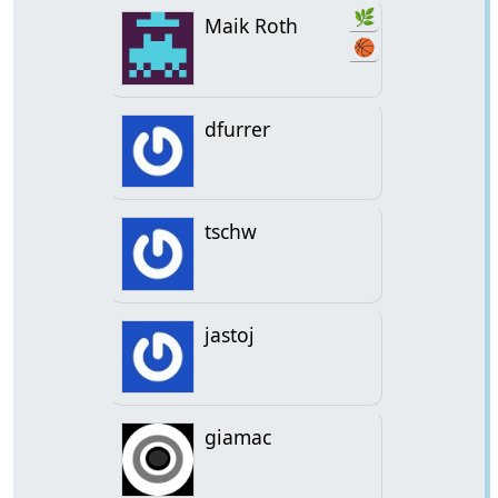
🌿
Maik Roth
🏀
dfurrer
tschw
jastoj
giamac